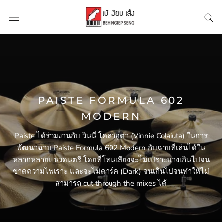
Skip
to
content
PAISTE FORMULA 602
MODERN
Paiste ได้ร่วมงานกับ วินนี่ โคลาอูตา (Vinnie Colaiuta) ในการ
พัฒนาฉาบ Paiste Formula 602 Modern กับฉาบที่เล่นได้ใน
หลากหลายแนวดนตรี โดยที่โทนเสียงจะไม่เปราะบางเกินไปจน
ขาดความไพเราะ และจะไม่ดาร์ค (Dark) จนเกินไปจนทำให้ไม่
สามารถ cut through the mixes ได้