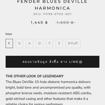
FENDER BLUES DEVILLE
HARMONICA
SKU:
F099-0702-001
1,440 ฿
1,600 ฿
keys
keys
C
G
A
D
F
E
B FLAT
สอบถามข้อมูล สั่งซื้อ ทาง LINE@
THE OTHER LOOK OF LEGENDARY
The Blues DeVille 10-hole diatonic harmonica delivers
bright, bold tone and uncompromised pro quality, with
phosphor bronze reeds, moisture-resistant ABS combs,
gold-etched casing and other features that make it a
reliable choice for serious performers.