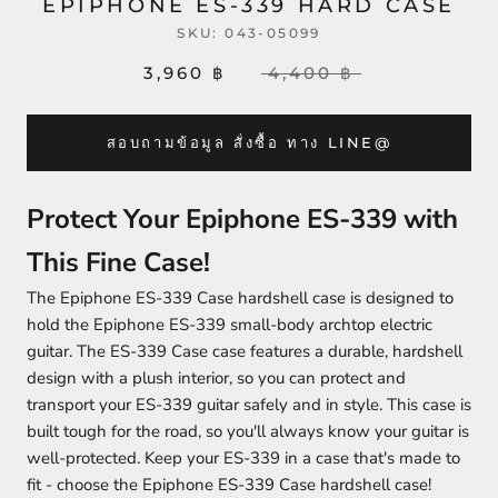
EPIPHONE ES-339 HARD CASE
SKU:
043-05099
3,960 ฿
4,400 ฿
สอบถามข้อมูล สั่งซื้อ ทาง LINE@
Protect Your Epiphone ES-339 with
This Fine Case!
The Epiphone ES-339 Case hardshell case is designed to
hold the Epiphone ES-339 small-body archtop electric
guitar. The ES-339 Case case features a durable, hardshell
design with a plush interior, so you can protect and
transport your ES-339 guitar safely and in style. This case is
built tough for the road, so you'll always know your guitar is
well-protected. Keep your ES-339 in a case that's made to
fit - choose the Epiphone ES-339 Case hardshell case!