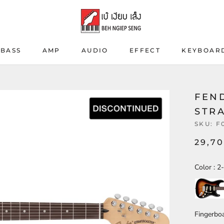
BASS
AMP
AUDIO
EFFECT
KEYBOAR
BASS
AMP
AUDIO
EFFECT
KEYBOAR
FEN
STR
SKU:
F
29,70
Color
:
2-
Fingerbo