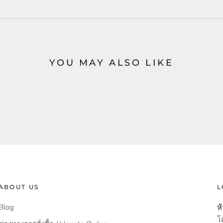
YOU MAY ALSO LIKE
ABOUT US
L
Blog
ห้
โ