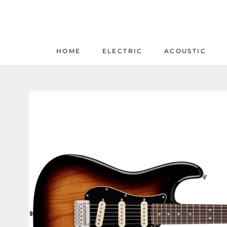
Skip
to
content
HOME
ELECTRIC
ACOUSTIC
HOME
ELECTRIC
ACOUSTIC