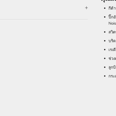
กีต้
ปิ๊ก
Nois
สวิต
บริด
เรเด
ช่ว
ลูกบ
กระเ