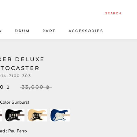
SEARCH
D
DRUM
PART
ACCESSORIES
D
DRUM
PART
ACCESSORIES
DER DELUXE
ATOCASTER
014-7100-303
0 ฿
33,000 ฿
Color
Color Sunburst
Fingerboard
ard
:
Pau Ferro