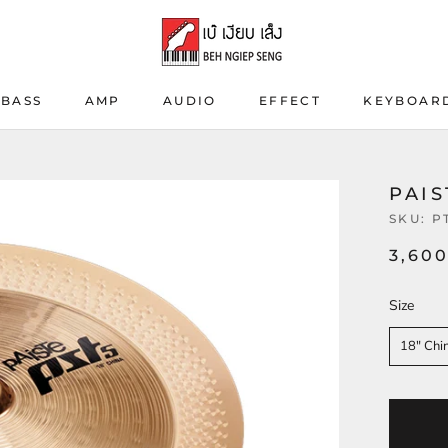
BASS
AMP
AUDIO
EFFECT
KEYBOAR
BASS
AMP
AUDIO
EFFECT
KEYBOAR
PAIS
SKU:
P
3,600
Size
Size
18" Chi