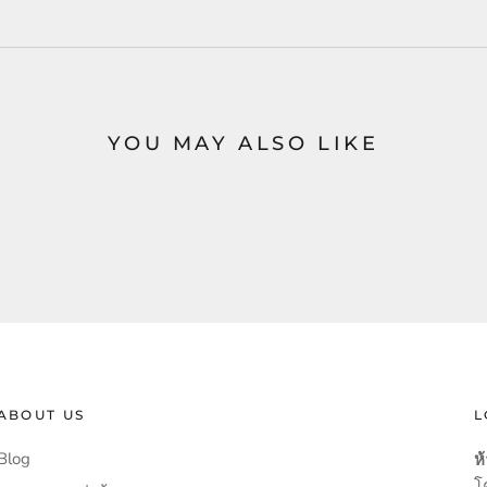
YOU MAY ALSO LIKE
ABOUT US
L
Blog
ห้
โ