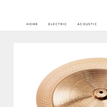
Skip
to
content
HOME
ELECTRIC
ACOUSTIC
HOME
ELECTRIC
ACOUSTIC